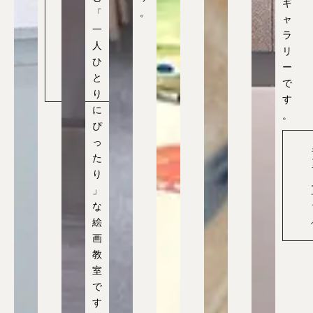
ギ
渋
。
「
ャ
谷
校
一
ラ
公
人
式
リ
サ
ひ
イ
ー
ト
と
で
へ
り
す
に
。
ぴ
っ
た
り
」
な
絵
画
教
室
で
す