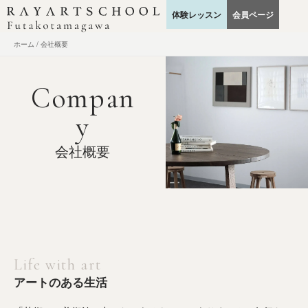
内
体験レッスン
会員ページ
容
を
ホーム
会社概要
ス
キ
ッ
Compan
プ
y
会社概要
Life with art
アートのある生活