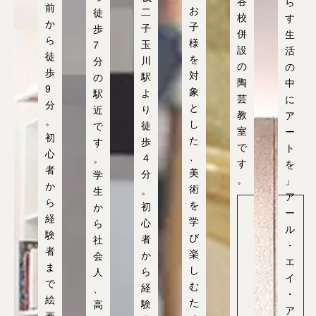
谷
ら
前
お
二
徒
校
す
か
子
子
歩
併
生
ら
様
玉
7
設
活
徒
を
川
分
の
の
歩
対
駅
の
陶
中
9
象
よ
駅
芸
に
分
と
り
近
教
ア
。
し
徒
で
室
ー
初
た
歩
す
で
ト
心
、
４
。
す
を
者
美
分
学
。
」
か
術
。
生
ア
ら
を
初
か
ー
レ
経
学
心
ら
イ
ル
セ
験
び
者
社
ラ
・
者
ミ
楽
か
会
ッ
エ
ま
し
ク
ら
人
イ
ス
で
む
経
、
タ
・
ジ
絵
た
験
高
オ
ア
画
サ