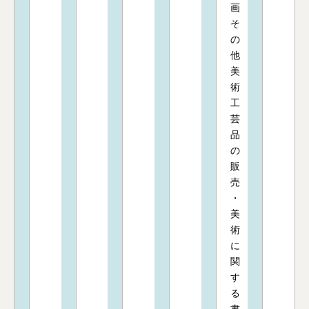
画
そ
の
他
美
術
工
芸
品
の
販
売
・
美
術
に
関
す
る
書