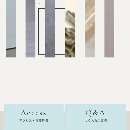
。
池
袋
校
公
式
サ
イ
ト
へ
Access
Q&A
アクセス・営業時間
よくあるご質問