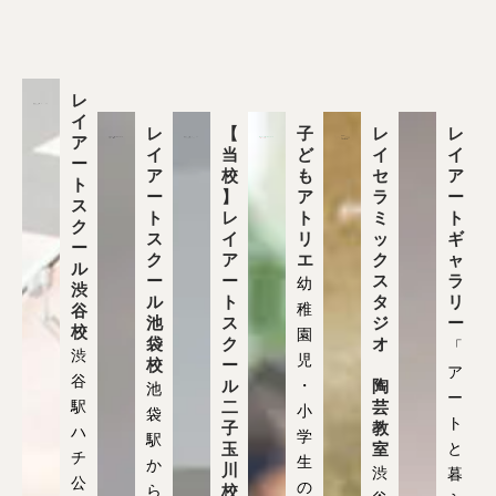
レ
イ
レ
【
子
レ
レ
ア
イ
当
ど
イ
イ
ー
ア
校
も
セ
ア
ト
ー
】
ア
ラ
ー
ス
ト
レ
ト
ミ
ト
ク
ス
イ
リ
ッ
ギ
ー
ク
ア
エ
ク
ャ
ル
ー
ー
ス
ラ
幼
渋
ル
ト
タ
リ
稚
谷
池
ス
ジ
ー
校
園
袋
ク
オ
「
渋
児
校
ー
ア
谷
ル
・
陶
池
ー
駅
二
芸
小
袋
ト
子
教
ハ
学
駅
玉
室
と
チ
生
か
川
渋
暮
公
の
ら
校