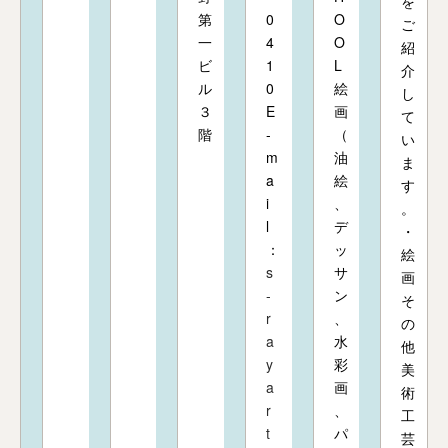
を
第
0
O
ご
一
4
O
紹
ビ
1
L
介
ル
0
絵
し
３
E
画
て
階
-
（
い
m
油
ま
a
絵
す
i
、
。
l
デ
・
：
ッ
絵
s
サ
画
-
ン
そ
r
、
の
a
水
他
y
彩
美
a
画
術
r
、
工
t
パ
芸