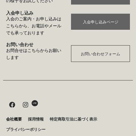
の様子をお試しください
入会申し込み
入会のご案内・お申し込みは
入会申し込みページ
こちらから、お電話やメール
でも承っております
お問い合わせ
お問合せはこちらからお願い
お問い合わせフォーム
します
F
I
LINE
a
n
c
s
e
t
会社概要
採用情報
特定商取引法に基づく表示
b
a
プライバシーポリシー
o
g