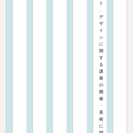
ト
、
デ
ザ
イ
ン
に
関
す
る
講
座
の
開
催
・
美
術
に
関