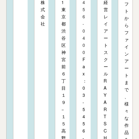
株
1
4
経
フ
式
東
5
営
ト
会
京
6
レ
か
社
都
-
イ
ら
渋
0
ア
フ
谷
4
ー
ァ
区
0
ト
イ
神
0
ス
ン
宮
F
ク
ア
前
a
ー
ー
６
x
ル
ト
丁
：
R
ま
目
0
A
で
１
3
Y
、
９
-
A
様
−
5
R
々
１
4
T
な
５
5
S
作
高
6
C
品
野
-
H