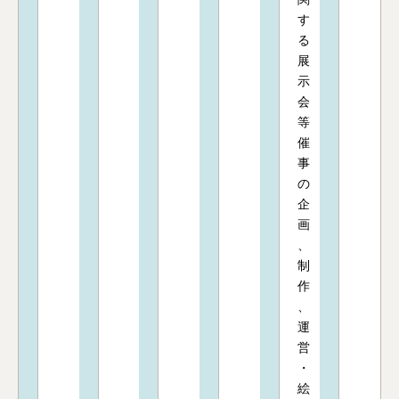
す
る
展
示
会
等
催
事
の
企
画
、
制
作
、
運
営
・
絵