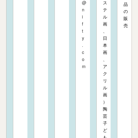
@
ス
品
n
テ
の
i
ル
販
f
画
売
t
、
y
日
.
本
c
画
o
、
m
ア
ク
リ
ル
画
）
陶
芸
子
ど
も