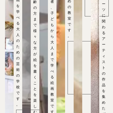
め
者
齢
イ
ー
を
ト
の
、
の
ツ
へ
学
教
子
方
に
べ
室
ど
ま
関
る
で
も
で
わ
大
す
か
様
る
人
。
ら
々
ア
の
大
な
ー
た
人
方
子
テ
ど
め
ま
が
も
ィ
の
ア
で
絵
ト
ス
芸
リ
学
を
ト
エ
術
べ
書
公
の
式
の
る
く
サ
作
学
イ
絵
こ
ト
品
校
へ
画
と
を
で
教
を
集
す
室
楽
め
。
で
し
た
す
む