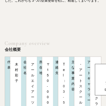
した。これからも３つの企業使命を柱に、精進してまいります。
Company overview
会社概要
代
会
所
連
主
ア
木
ア
〒
T
・
表
社
在
絡
な
ー
村
ー
1
e
ア
名
地
先
事
ト
彩
ル
5
l
ー
業
ギ
子
エ
0
：
ト
内
ャ
イ
-
0
ス
容
ラ
g
ア
0
3
ク
リ
ー
0
-
ー
ク
ー
ツ
0
5
ル
ラ