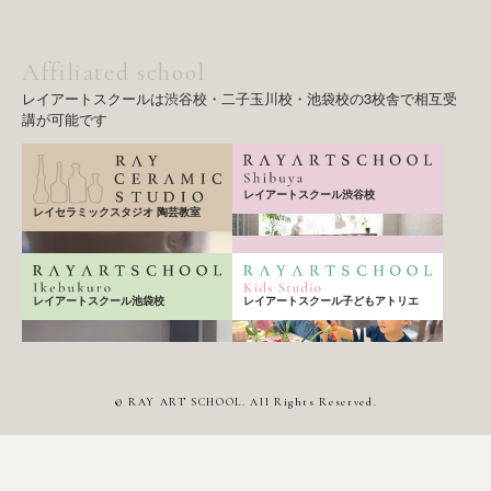
o
r
k
a
m
Affiliated school
レイアートスクールは渋谷校・二子玉川校・池袋校の3校舎で相互受
講が可能です
レイアートスクール渋谷校
レイセラミックスタジオ 陶芸教室
レイアートスクール子どもアトリエ
レイアートスクール池袋校
© RAY ART SCHOOL. All Rights Reserved.