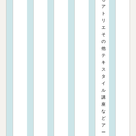
ア
ト
リ
エ
そ
の
他
テ
キ
ス
タ
イ
ル
講
座
な
ど
ア
ー