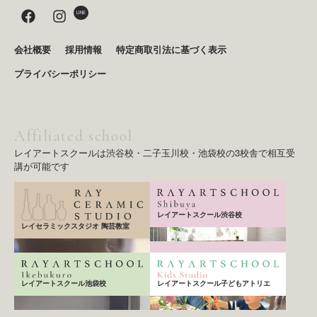
F
I
LINE
a
n
c
s
e
t
会社概要
採用情報
特定商取引法に基づく表示
b
a
プライバシーポリシー
o
g
o
r
k
a
m
Affiliated school
レイアートスクールは渋谷校・二子玉川校・池袋校の3校舎で相互受
講が可能です
レイアートスクール渋谷校
レイセラミックスタジオ 陶芸教室
レイアートスクール子どもアトリエ
レイアートスクール池袋校