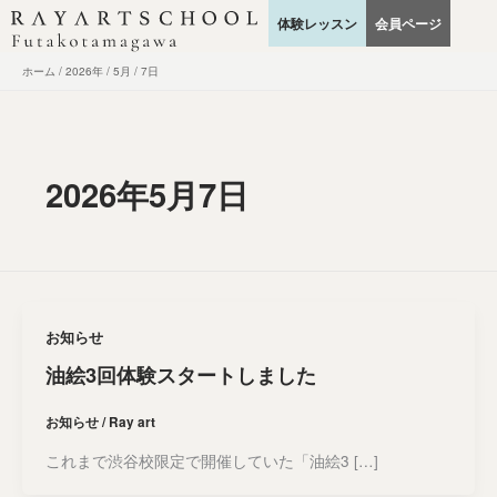
内
体験レッスン
会員ページ
容
を
ホーム
2026年
5月
7日
ス
キ
ッ
プ
2026年5月7日
お知らせ
油絵3回体験スタートしました
お知らせ
/
Ray art
これまで渋谷校限定で開催していた「油絵3 […]