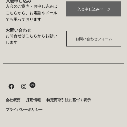
入会申し込み
入会のご案内・お申し込みは
入会申し込みページ
こちらから、お電話やメール
でも承っております
お問い合わせ
お問合せはこちらからお願い
お問い合わせフォーム
します
F
I
LINE
a
n
c
s
e
t
会社概要
採用情報
特定商取引法に基づく表示
b
a
プライバシーポリシー
o
g
o
r
k
a