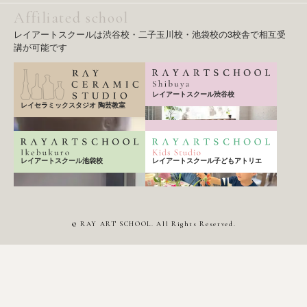
m
Affiliated school
レイアートスクールは渋谷校・二子玉川校・池袋校の3校舎で相互受
講が可能です
レイアートスクール渋谷校
レイセラミックスタジオ 陶芸教室
レイアートスクール子どもアトリエ
レイアートスクール池袋校
© RAY ART SCHOOL. All Rights Reserved.