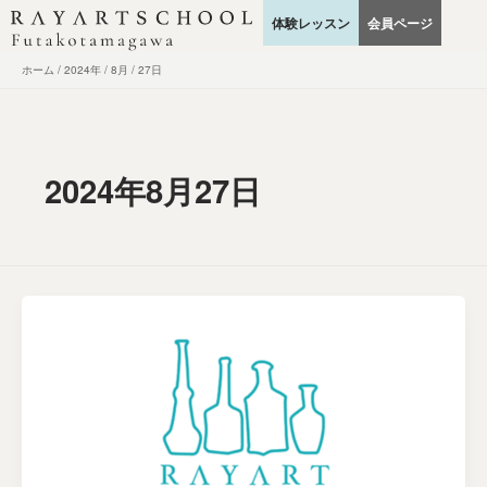
内
体験レッスン
会員ページ
容
を
ホーム
2024年
8月
27日
ス
キ
ッ
プ
2024年8月27日