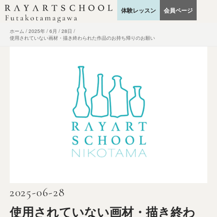
内
体験レッスン
会員ページ
容
を
ホーム
2025年
6月
28日
ス
使用されていない画材・描き終わられた作品のお持ち帰りのお願い
キ
ッ
プ
2025-06-28
使用されていない画材・描き終わ