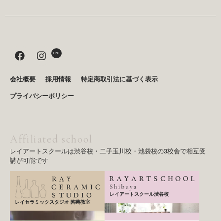
F
I
LINE
a
n
c
s
e
t
会社概要
採用情報
特定商取引法に基づく表示
b
a
プライバシーポリシー
o
g
o
r
k
a
m
Affiliated school
レイアートスクールは渋谷校・二子玉川校・池袋校の3校舎で相互受
講が可能です
レイアートスクール渋谷校
レイセラミックスタジオ 陶芸教室